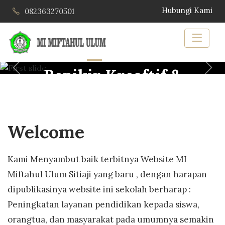
Hubungi Kami
082363270501
Bepikir Kreaftif &
Previous
Nex
Inovatif
Bagi kami kreativitas merupakan
Welcome
gerbang masa depan.
kreativitas akan mendorong
inovasi.
Kami Menyambut baik terbitnya Website MI
Itulah yang kami lakukan.
Miftahul Ulum Sitiaji yang baru , dengan harapan
dipublikasinya website ini sekolah berharap :
Peningkatan layanan pendidikan kepada siswa,
LEARN MORE
I
orangtua, dan masyarakat pada umumnya semakin